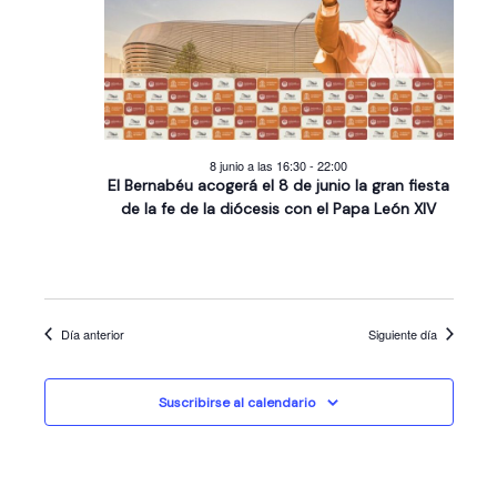
a
2026
g
c
c
c
a
i
i
c
ó
o
n
i
n
d
ó
a
8 junio a las 16:30
-
22:00
e
l
n
El Bernabéu acogerá el 8 de junio la gran fiesta
v
a
de la fe de la diócesis con el Papa León XIV
d
i
f
s
e
e
t
b
c
a
h
ú
s
Día anterior
Siguiente día
a
s
d
.
e
q
Suscribirse al calendario
E
u
v
e
e
d
n