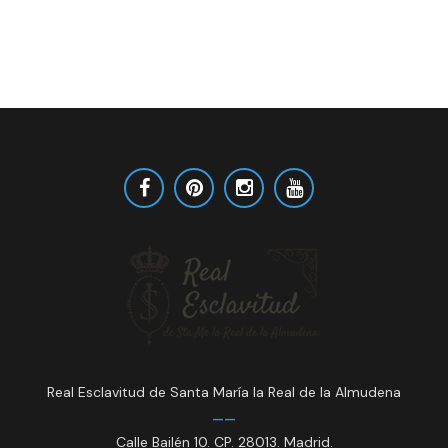
t
a
o
y
v
i
s
t
a
s
d
e
E
v
e
Real Esclavitud de Santa María la Real de la Almudena
n
t
Calle Bailén 10. CP. 28013. Madrid.