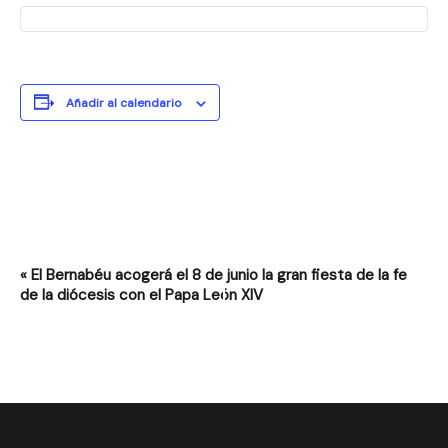
Añadir al calendario
N
«
El Bernabéu acogerá el 8 de junio la gran fiesta de la fe
a
de la diócesis con el Papa León XIV
v
e
g
a
c
i