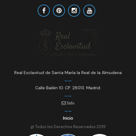
ó
n
d
e
l
E
v
e
n
t
Real Esclavitud de Santa María la Real de la Almudena
o
Calle Bailén 10. CP. 28013. Madrid.
Info
Inicio
@ Todos los Derechos Reservados 2019