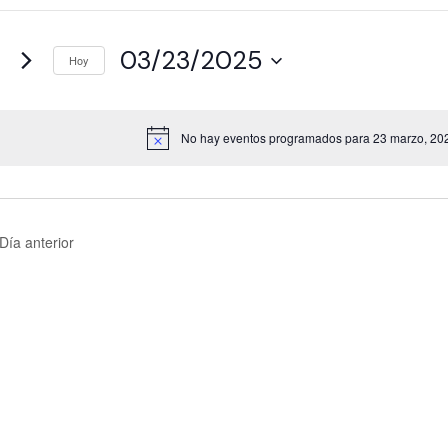
n
3
03/23/2025
Hoy
arzo,
S
e
025
l
No hay eventos programados para 23 marzo, 2025
A
e
v
c
i
s
c
o
i
Día anterior
o
n
a
l
a
f
e
c