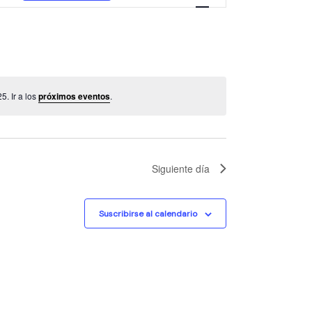
v
e
g
a
c
i
. Ir a los
próximos eventos
.
ó
n
d
e
Siguiente día
v
i
s
Suscribirse al calendario
t
a
s
d
e
E