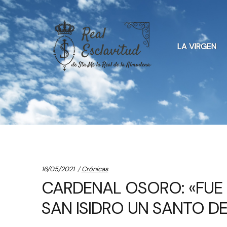
Skip
Skip
to
to
LA VIRGEN
navigation
content
Categories:
16/05/2021
Crónicas
CARDENAL OSORO: «FUE 
SAN ISIDRO UN SANTO D