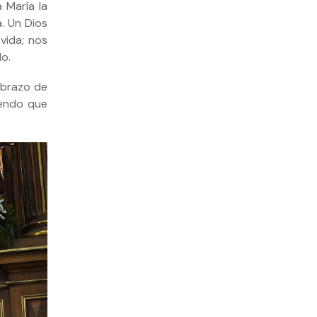
 María la
. Un Dios
vida; nos
do.
 abrazo de
iendo que