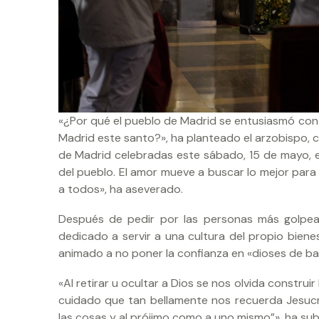
«¿Por qué el pueblo de Madrid se entusiasmó con sa
Madrid este santo?», ha planteado el arzobispo, c
de Madrid celebradas este sábado, 15 de mayo, en 
del pueblo. El amor mueve a buscar lo mejor para 
a todos», ha aseverado.
Después de pedir por las personas más golpe
dedicado a servir a una cultura del propio biene
animado a no poner la confianza en «dioses de ba
«Al retirar u ocultar a Dios se nos olvida construi
cuidado que tan bellamente nos recuerda Jesuc
las cosas y al prójimo como a uno mismo”», ha su