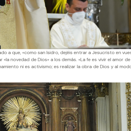
do a que, «como san Isidro, dejéis entrar a Jesucristo en vue
ar «la novedad de Dios» a los demás. «La fe es vivir el amor d
amiento ni es activismo; es realizar la obra de Dios y al mod