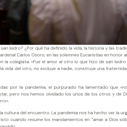
n Isidro? ¿Por qué ha definido la vida, la historia y las trad
ardenal Carlos Osoro, en las solemnes Eucaristías en honor a
la colegiata. «Fue el amor al otro lo que hizo de san Isidro
la vida del otro, no excluye a nadie, construye una fraternid
adas por la pandemia, el purpurado ha lamentado que «n
star, pero nos hemos olvidado los unos de los otros y de Di
rro».
r la cultura del encuentro. La pandemia nos ha hecho ver la ur
risto cuando resume los mandamientos en “amar a Dios so
brayado.