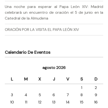
Una noche para esperar al Papa León XIV: Madrid
celebrará un encuentro de oración el 5 de junio en la
Catedral de la Almudena
ORACIÓN POR LA VISITA EL PAPA LEÓN XIV
Calendario De Eventos
agosto 2026
L
M
X
J
V
S
D
1
2
3
4
5
6
7
8
9
10
11
12
13
14
15
16