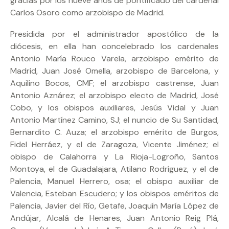
gracias por los nueve años de pontificado del cardenal
Carlos Osoro como arzobispo de Madrid.
Presidida por el administrador apostólico de la
diócesis, en ella han concelebrado los cardenales
Antonio María Rouco Varela, arzobispo emérito de
Madrid, Juan José Omella, arzobispo de Barcelona, y
Aquilino Bocos, CMF; el arzobispo castrense, Juan
Antonio Aznárez; el arzobispo electo de Madrid, José
Cobo, y los obispos auxiliares, Jesús Vidal y Juan
Antonio Martínez Camino, SJ; el nuncio de Su Santidad,
Bernardito C. Auza; el arzobispo emérito de Burgos,
Fidel Herráez, y el de Zaragoza, Vicente Jiménez; el
obispo de Calahorra y La Rioja-Logroño, Santos
Montoya, el de Guadalajara, Atilano Rodríguez, y el de
Palencia, Manuel Herrero, osa; el obispo auxiliar de
Valencia, Esteban Escudero; y los obispos eméritos de
Palencia, Javier del Río, Getafe, Joaquín María López de
Andújar, Alcalá de Henares, Juan Antonio Reig Plá,