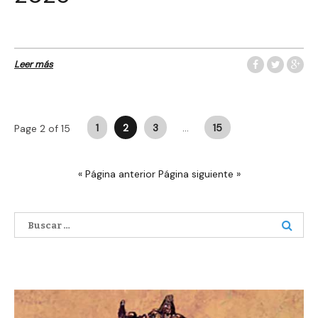
Leer más
Paginación
1
2
3
…
15
Page 2 of 15
de
entradas
« Página anterior
Página siguiente »
Buscar: