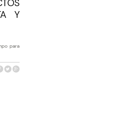
CTOS
TA Y
empo para