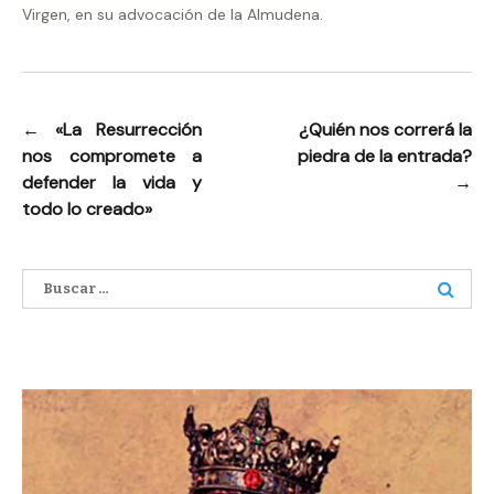
Virgen, en su advocación de la Almudena.
←
«La Resurrección
¿Quién nos correrá la
Navegación
nos compromete a
piedra de la entrada?
de
defender la vida y
→
entradas
todo lo creado»
Buscar: