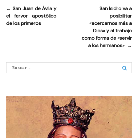
←
San Juan de Ávila y
San Isidro va a
Navegación
el fervor apostólico
posibilitar
de
de los primeros
«acercarnos más a
entradas
Dios» y al trabajo
como forma de «servir
a los hermanos»
→
Buscar: