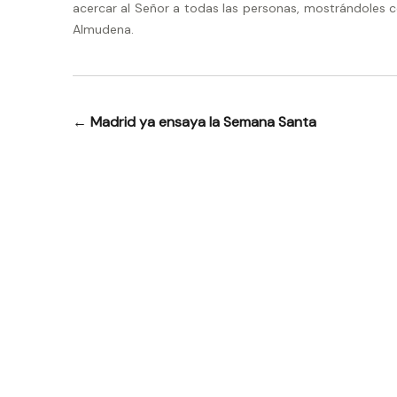
acercar al Señor a todas las personas, mostrándoles c
Almudena.
←
Madrid ya ensaya la Semana Santa
Navegación
de
entradas