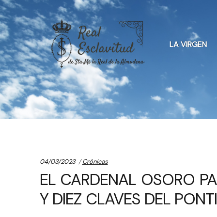
Skip
Skip
to
to
LA VIRGEN
navigation
content
Categories:
04/03/2023
Crónicas
EL CARDENAL OSORO PAR
Y DIEZ CLAVES DEL PONT