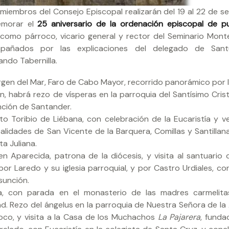
 miembros del Consejo Episcopal realizarán del 19 al 22 de s
emorar el
25 aniversario de la ordenación episcopal de p
io como párroco, vicario general y rector del Seminario Mon
pañados por las explicaciones del delegado de Sant
ando Tabernilla.
Virgen del Mar, Faro de Cabo Mayor, recorrido panorámico por 
n, habrá rezo de vísperas en la parroquia del Santísimo Crist
nción de Santander.
o Toribio de Liébana, con celebración de la Eucaristía y v
ocalidades de San Vicente de la Barquera, Comillas y Santillan
a Juliana.
ien Aparecida, patrona de la diócesis, y visita al santuario 
por Laredo y su iglesia parroquial, y por Castro Urdiales, c
sunción.
a, con parada en el monasterio de las madres carmelita
. Rezo del ángelus en la parroquia de Nuestra Señora de la
oco, y visita a la Casa de los Muchachos
La Pajarera
, funda