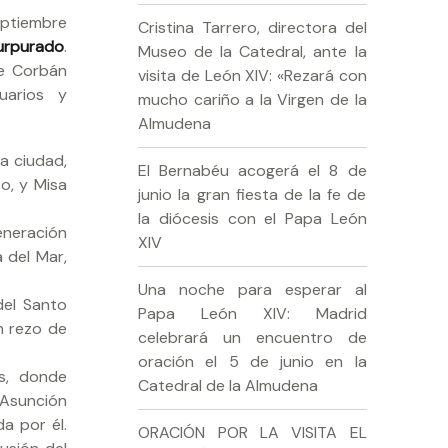
eptiembre
Cristina Tarrero, directora del
urpurado
.
Museo de la Catedral, ante la
te Corbán
visita de León XIV: «Rezará con
uarios y
mucho cariño a la Virgen de la
Almudena
la ciudad,
El Bernabéu acogerá el 8 de
o, y Misa
junio la gran fiesta de la fe de
la diócesis con el Papa León
eneración
XIV
a del Mar,
Una noche para esperar al
del Santo
Papa León XIV: Madrid
on rezo de
celebrará un encuentro de
oración el 5 de junio en la
s, donde
Catedral de la Almudena
 Asunción
da por él.
ORACIÓN POR LA VISITA EL