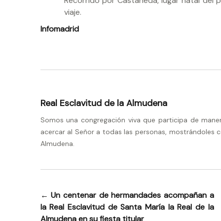
Recorrido por Castañeda, lugar natal del p
viaje.
Infomadrid
Real Esclavitud de la Almudena
Somos una congregación viva que participa de manera 
acercar al Señor a todas las personas, mostrándoles c
Almudena.
←
Un centenar de hermandades acompañan a
Navegación
la Real Esclavitud de Santa María la Real de la
de
Almudena en su fiesta titular