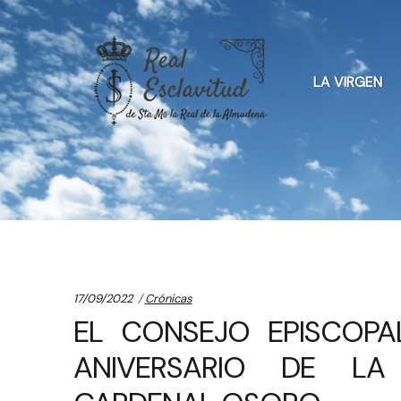
Skip
Skip
to
to
LA VIRGEN
navigation
content
Categories:
17/09/2022
Crónicas
EL CONSEJO EPISCOPA
ANIVERSARIO DE LA