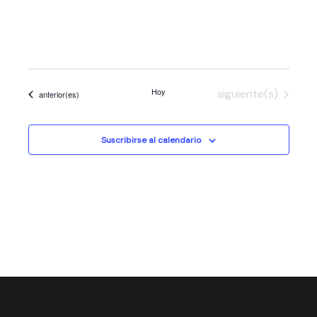
Hoy
Eventos
siguiente(s)
Eventos
anterior(es)
Suscribirse al calendario