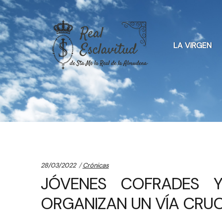
Skip
Skip
to
to
LA VIRGEN
navigation
content
Categories:
28/03/2022
Crónicas
JÓVENES COFRADES 
ORGANIZAN UN VÍA CRUC