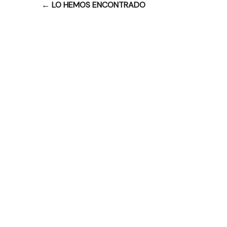
←
LO HEMOS ENCONTRADO
Navegación
de
entradas