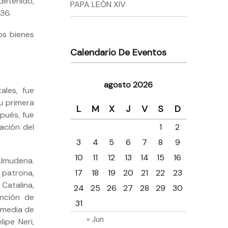
 detenido,
PAPA LEÓN XIV
36.
os bienes
Calendario De Eventos
agosto 2026
ales, fue
u primera
L
M
X
J
V
S
D
spués, fue
1
2
ación del
3
4
5
6
7
8
9
10
11
12
13
14
15
16
Almudena.
17
18
19
20
21
22
23
 patrona,
Catalina,
24
25
26
27
28
29
30
ención de
31
y media de
« Jun
ipe Neri,