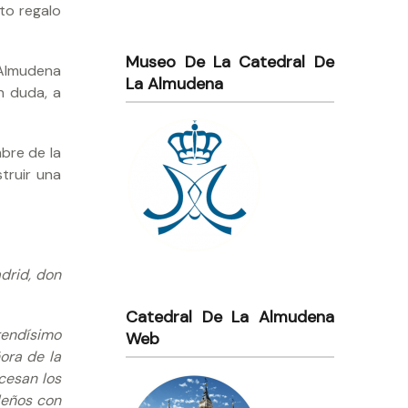
nto regalo
Museo De La Catedral De
 Almudena
La Almudena
n duda, a
bre de la
struir una
drid, don
Catedral De La Almudena
rendísimo
Web
ora de la
cesan los
leños con