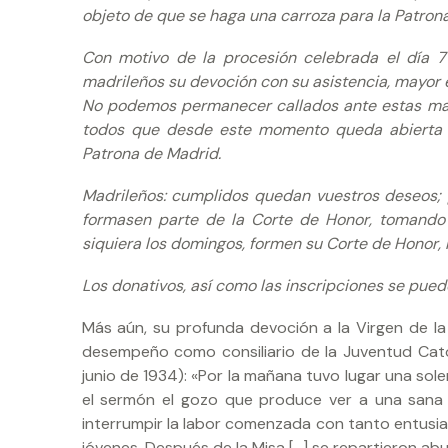
objeto de que se haga una carroza para la Patron
Con motivo de la procesión celebrada el día 7 
madrileños su devoción con su asistencia, mayor es 
No podemos permanecer callados ante estas man
todos que desde este momento queda abierta l
Patrona de Madrid.
Madrileños: cumplidos quedan vuestros deseos;
formasen parte de la Corte de Honor, tomando
siquiera los domingos, formen su Corte de Honor, 
Los donativos, así como las inscripciones se pued
Más aún, su profunda devoción a la Virgen de la
desempeño como consiliario de la Juventud Cató
junio de 1934): «Por la mañana tuvo lugar una sol
el sermón el gozo que produce ver a una sana j
interrumpir la labor comenzada con tanto entusias
jóvenes. Después de la Misa […] se repartieron ab