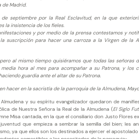
a de Madrid.
de septiembre por la Real Esclavitud, en la que exteriori
la insistencia de los fieles.
ifestaciones y por medio de la prensa contestamos y noti
a suscripción para hacer una carroza a la Virgen de la 
 pero al mismo tiempo quisiéramos que todas las señoras 
 media hora al mes para acompañar a su Patrona, y los c
haciendo guardia ante el altar de su Patrona.
en hacer en la sacristía de la parroquia de la Almudena, Mayor
 Almudena y su espíritu evangelizador quedaron de manifie
lica de Nuestra Señora la Real de la Almudena (
El Siglo Fu
emne Misa cantada, en la que el consiliario don Justo Flores 
uventud que empieza a sembrar la semilla del bien; les a
mo, ya que ellos son los destinados a ejercer el apostolado 
undantes comestibles a los necesitados de la parroquia».