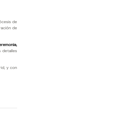
ócesis de
ración de
eremonia,
 detalles
rid, y con