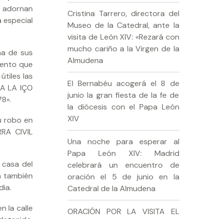
a adornan
Cristina Tarrero, directora del
 especial
Museo de la Catedral, ante la
visita de León XIV: «Rezará con
mucho cariño a la Virgen de la
na de sus
Almudena
mento que
tiles las
El Bernabéu acogerá el 8 de
IA LA IÇO
junio la gran fiesta de la fe de
8».
la diócesis con el Papa León
XIV
u robo en
RA CIVIL
Una noche para esperar al
Papa León XIV: Madrid
 casa del
celebrará un encuentro de
a también
oración el 5 de junio en la
dia.
Catedral de la Almudena
n la calle
ORACIÓN POR LA VISITA EL