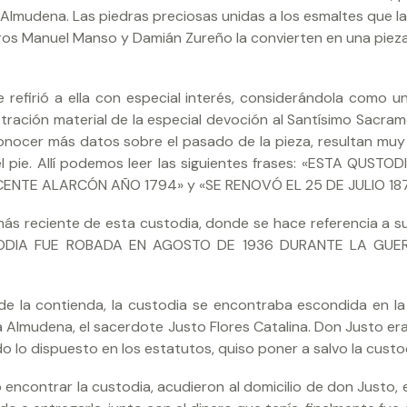
 Almudena. Las piedras preciosas unidas a los esmaltes que l
teros Manuel Manso y Damián Zureño la convierten en una pieza
 refirió a ella con especial interés, considerándola como u
tración material de la especial devoción al Santísimo Sacra
onocer más datos sobre el pasado de la pieza, resultan muy ú
l pie. Allí podemos leer las siguientes frases: «ESTA QUSTOD
ENTE ALARCÓN AÑO 1794» y «SE RENOVÓ EL 25 DE JULIO 187
a más reciente de esta custodia, donde se hace referencia a s
USTODIA FUE ROBADA EN AGOSTO DE 1936 DURANTE LA GUER
de la contienda, la custodia se encontraba escondida en la
a Almudena, el sacerdote Justo Flores Catalina. Don Justo er
ndo lo dispuesto en los estatutos, quiso poner a salvo la custo
 encontrar la custodia, acudieron al domicilio de don Justo, e