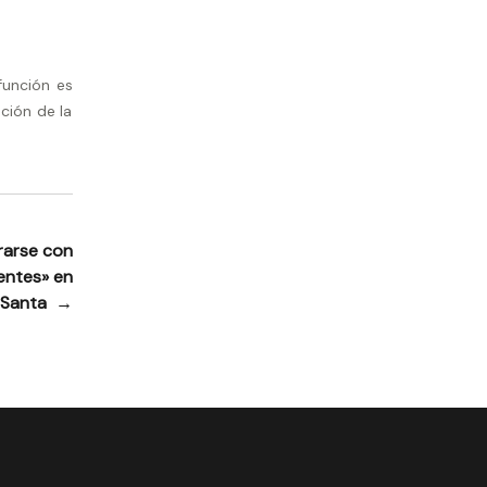
función es
ción de la
rarse con
entes» en
 Santa
→