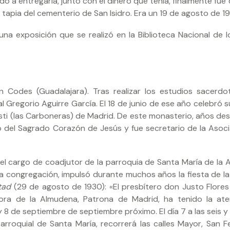
o a entregarla, junto con el dinero que tenía, finalmente fue
apia del cementerio de San Isidro. Era un 19 de agosto de 19
na exposición que se realizó en la Biblioteca Nacional de l
 Codes (Guadalajara). Tras realizar los estudios sacerdot
Gregorio Aguirre García. El 18 de junio de ese año celebró s
risti (las Carboneras) de Madrid. De este monasterio, años de
io del Sagrado Corazón de Jesús y fue secretario de la Asoci
el cargo de coadjutor de la parroquia de Santa María de la 
 congregación, impulsó durante muchos años la fiesta de la
tad
(29 de agosto de 1930): «El presbítero don Justo Flores 
ora de la Almudena, Patrona de Madrid, ha tenido la at
 y 8 de septiembre de septiembre próximo. El día 7 a las seis 
arroquial de Santa María, recorrerá las calles Mayor, San Fel