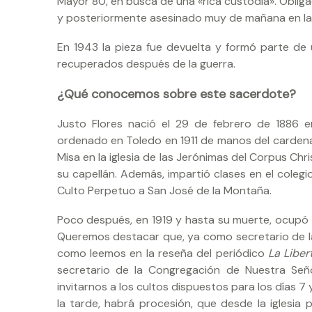
Mayor 80, en busca de una «rica custodia». Obligad
y posteriormente asesinado muy de mañana en la t
En 1943 la pieza fue devuelta y formó parte de u
recuperados después de la guerra.
¿Qué conocemos sobre este sacerdote?
Justo Flores nació el 29 de febrero de 1886 en
ordenado en Toledo en 1911 de manos del cardenal 
Misa en la iglesia de las Jerónimas del Corpus Ch
su capellán. Además, impartió clases en el coleg
Culto Perpetuo a San José de la Montaña.
Poco después, en 1919 y hasta su muerte, ocupó 
Queremos destacar que, ya como secretario de la
como leemos en la reseña del periódico
La Liber
secretario de la Congregación de Nuestra Señ
invitarnos a los cultos dispuestos para los días 7
la tarde, habrá procesión, que desde la iglesia p