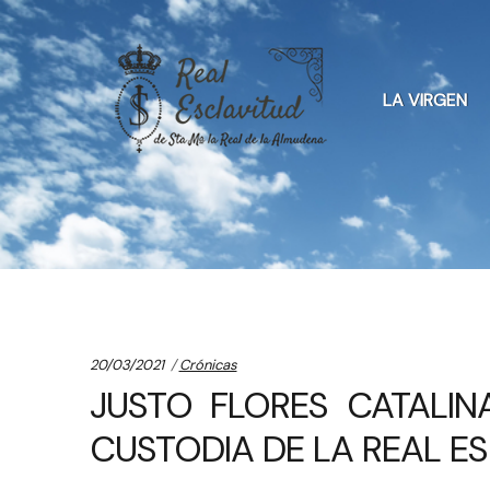
Skip
Skip
to
to
LA VIRGEN
navigation
content
Categories:
20/03/2021
Crónicas
JUSTO FLORES CATALIN
CUSTODIA DE LA REAL E