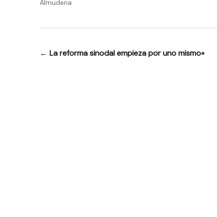
Almudena.
←
La reforma sinodal empieza por uno mismo»
Navegación
de
entradas