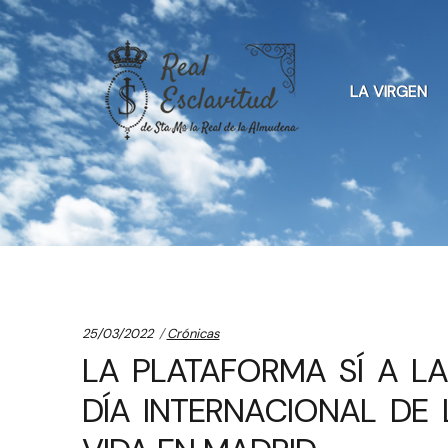
Skip
Skip
to
to
LA VIRGEN
navigation
content
Categories:
25/03/2022
Crónicas
LA PLATAFORMA SÍ A L
DÍA INTERNACIONAL DE