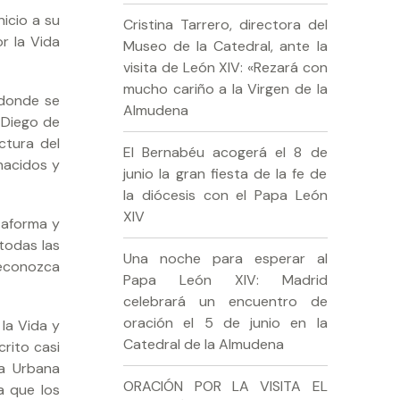
icio a su
Cristina Tarrero, directora del
r la Vida
Museo de la Catedral, ante la
visita de León XIV: «Rezará con
mucho cariño a la Virgen de la
 donde se
Almudena
r Diego de
ctura del
El Bernabéu acogerá el 8 de
 nacidos y
junio la gran fiesta de la fe de
la diócesis con el Papa León
XIV
ataforma y
todas las
Una noche para esperar al
reconozca
Papa León XIV: Madrid
celebrará un encuentro de
oración el 5 de junio en la
la Vida y
Catedral de la Almudena
crito casi
la Urbana
ORACIÓN POR LA VISITA EL
a que los