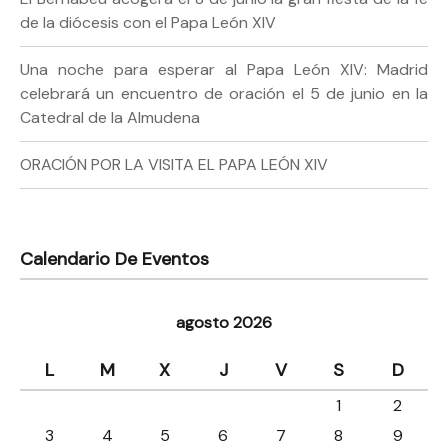
de la diócesis con el Papa León XIV
Una noche para esperar al Papa León XIV: Madrid
celebrará un encuentro de oración el 5 de junio en la
Catedral de la Almudena
ORACIÓN POR LA VISITA EL PAPA LEÓN XIV
Calendario De Eventos
agosto 2026
L
M
X
J
V
S
D
1
2
3
4
5
6
7
8
9