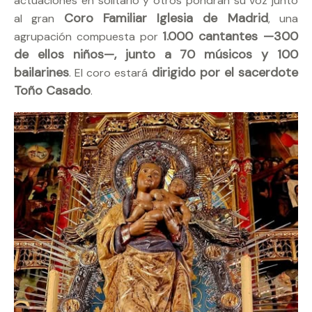
actuaciones en solitario y otros pondrán su voz junto
Coro Familiar Iglesia de Madrid
al gran
, una
1.000 cantantes —300
agrupación compuesta por
de ellos niños—, junto a 70 músicos y 100
bailarines
dirigido por el sacerdote
. El coro estará
Toño Casado
.