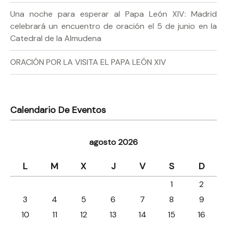
Una noche para esperar al Papa León XIV: Madrid
celebrará un encuentro de oración el 5 de junio en la
Catedral de la Almudena
ORACIÓN POR LA VISITA EL PAPA LEÓN XIV
Calendario De Eventos
agosto 2026
L
M
X
J
V
S
D
1
2
3
4
5
6
7
8
9
10
11
12
13
14
15
16