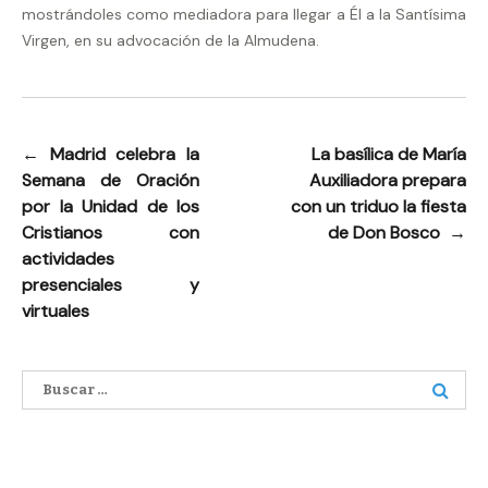
mostrándoles como mediadora para llegar a Él a la Santísima
Virgen, en su advocación de la Almudena.
←
Madrid celebra la
La basílica de María
Navegación
Semana de Oración
Auxiliadora prepara
de
por la Unidad de los
con un triduo la fiesta
entradas
Cristianos con
de Don Bosco
→
actividades
presenciales y
virtuales
Buscar: