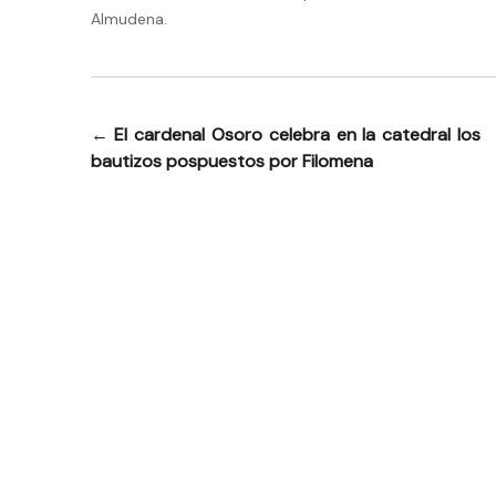
Almudena.
←
El cardenal Osoro celebra en la catedral los
Navegación
bautizos pospuestos por Filomena
de
entradas