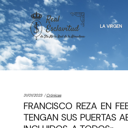
Skip
Skip
to
to
LA VIRGEN
navigation
content
Categories:
31/01/2023
Crónicas
FRANCISCO REZA EN FE
TENGAN SUS PUERTAS AB