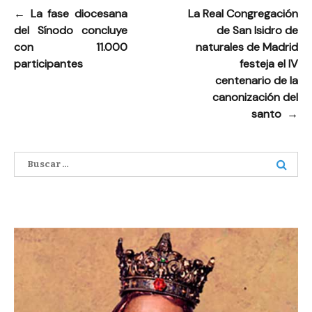
←
La fase diocesana
La Real Congregación
Navegación
del Sínodo concluye
de San Isidro de
de
con 11.000
naturales de Madrid
entradas
participantes
festeja el IV
centenario de la
canonización del
santo
→
Buscar: