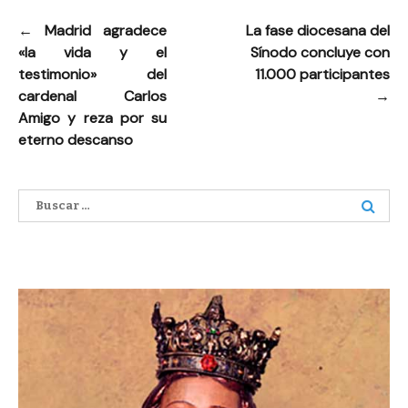
←
Madrid agradece
La fase diocesana del
Navegación
«la vida y el
Sínodo concluye con
de
testimonio» del
11.000 participantes
entradas
cardenal Carlos
→
Amigo y reza por su
eterno descanso
Buscar: