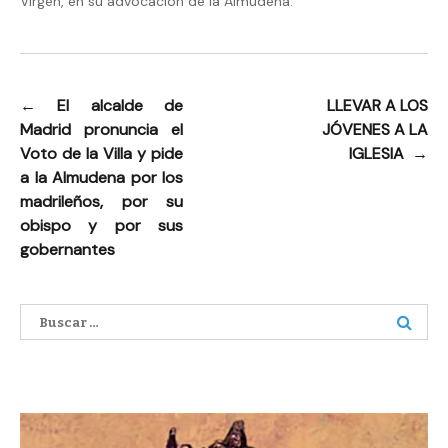
Virgen, en su advocación de la Almudena.
←
El alcalde de
LLEVAR A LOS
Navegación
Madrid pronuncia el
JÓVENES A LA
de
Voto de la Villa y pide
IGLESIA
→
entradas
a la Almudena por los
madrileños, por su
obispo y por sus
gobernantes
Buscar: