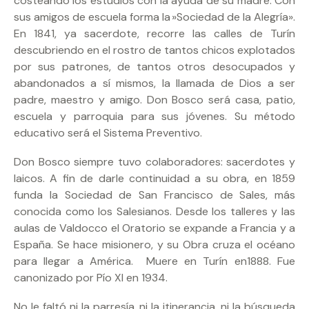
costeando los estudios con la ayuda de su madre. Con
sus amigos de escuela forma la »Sociedad de la Alegría».
En 1841, ya sacerdote, recorre las calles de Turín
descubriendo en el rostro de tantos chicos explotados
por sus patrones, de tantos otros desocupados y
abandonados a sí mismos, la llamada de Dios a ser
padre, maestro y amigo. Don Bosco será casa, patio,
escuela y parroquia para sus jóvenes. Su método
educativo será el Sistema Preventivo.
Don Bosco siempre tuvo colaboradores: sacerdotes y
laicos. A fin de darle continuidad a su obra, en 1859
funda la Sociedad de San Francisco de Sales, más
conocida como los Salesianos. Desde los talleres y las
aulas de Valdocco el Oratorio se expande a Francia y a
España. Se hace misionero, y su Obra cruza el océano
para llegar a América. Muere en Turín en1888. Fue
canonizado por Pío XI en 1934.
No le faltó ni la parresía, ni la itinerancia, ni la búsqueda