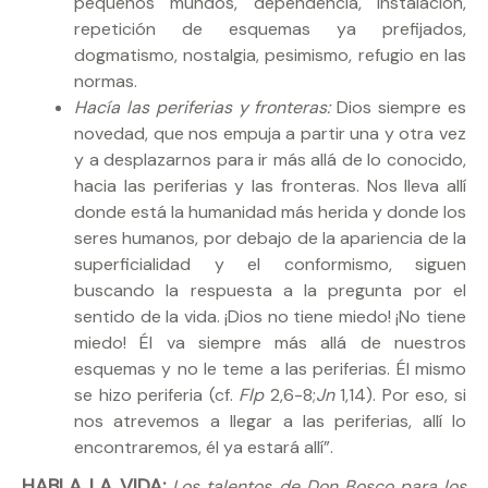
pequeños mundos, dependencia, instalación,
repetición de esquemas ya prefijados,
dogmatismo, nostalgia, pesimismo, refugio en las
normas.
Hacía las periferias y fronteras:
Dios siempre es
novedad, que nos empuja a partir una y otra vez
y a desplazarnos para ir más allá de lo conocido,
hacia las periferias y las fronteras. Nos lleva allí
donde está la humanidad más herida y donde los
seres humanos, por debajo de la apariencia de la
superficialidad y el conformismo, siguen
buscando la respuesta a la pregunta por el
sentido de la vida. ¡Dios no tiene miedo! ¡No tiene
miedo! Él va siempre más allá de nuestros
esquemas y no le teme a las periferias. Él mismo
se hizo periferia (cf.
Flp
2,6-8;
Jn
1,14). Por eso, si
nos atrevemos a llegar a las periferias, allí lo
encontraremos, él ya estará allí”.
HABLA LA VIDA:
Los talentos de Don Bosco para los