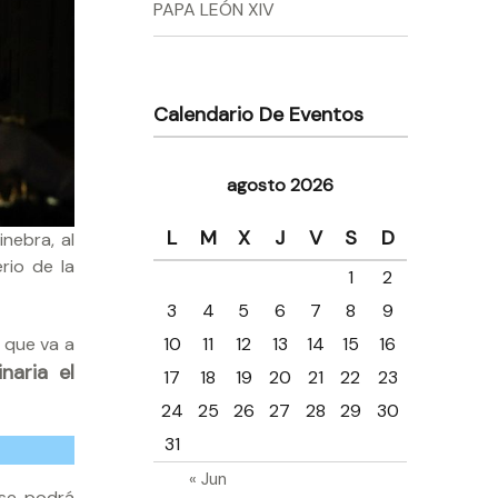
PAPA LEÓN XIV
Calendario De Eventos
agosto 2026
L
M
X
J
V
S
D
nebra, al
rio de la
1
2
3
4
5
6
7
8
9
 que va a
10
11
12
13
14
15
16
naria el
17
18
19
20
21
22
23
24
25
26
27
28
29
30
31
« Jun
se podrá