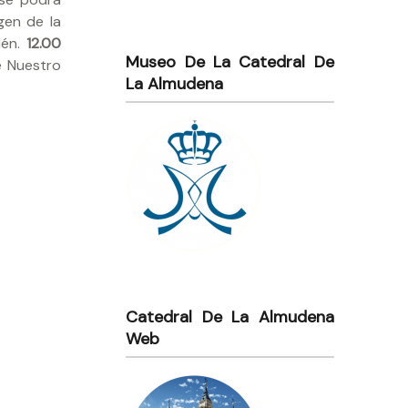
gen de la
lén.
12.00
Museo De La Catedral De
e Nuestro
La Almudena
Catedral De La Almudena
Web