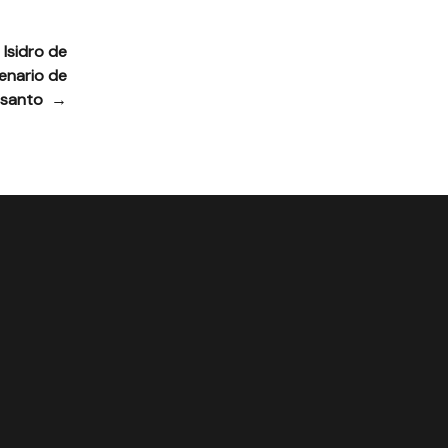
Isidro de
enario de
l santo
→