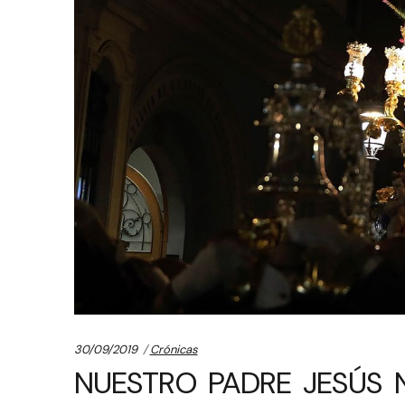
Categories:
30/09/2019
Crónicas
NUESTRO PADRE JESÚS 