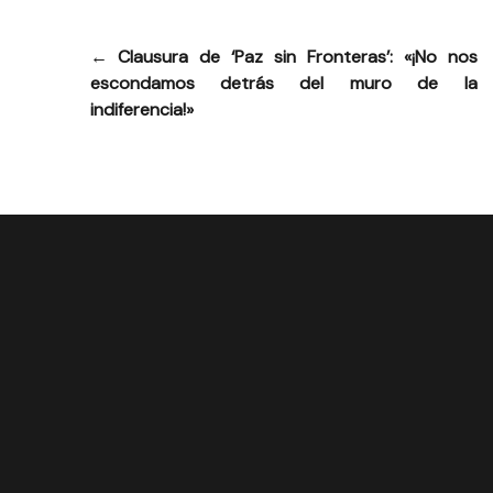
←
Clausura de ‘Paz sin Fronteras’: «¡No nos
Navegación
escondamos detrás del muro de la
de
indiferencia!»
entradas