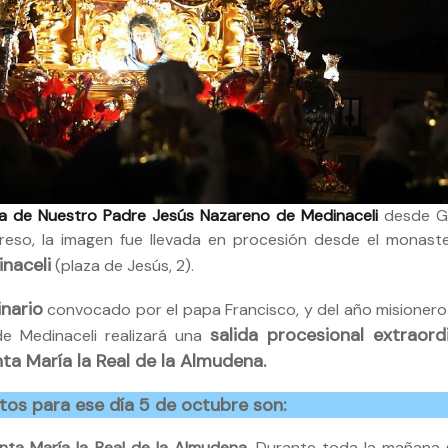
lta de Nuestro Padre Jesús Nazareno de Medinaceli
desde Gi
greso, la imagen fue llevada en procesión desde el monaste
naceli
(plaza de Jesús, 2).
nario
convocado por el papa Francisco, y del año misionero
salida procesional extraordi
de Medinaceli realizará una
ta María la Real de la Almudena.
tos para ese día 5 de octubre son:
nta María la Real de la Almudena.
Durante toda la mañana 