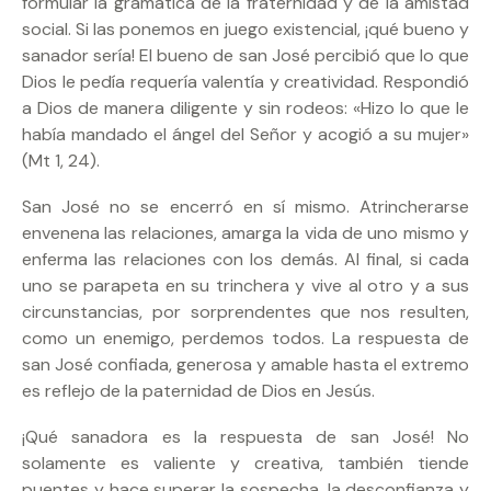
formular la gramática de la fraternidad y de la amistad
social. Si las ponemos en juego existencial, ¡qué bueno y
sanador sería! El bueno de san José percibió que lo que
Dios le pedía requería valentía y creatividad. Respondió
a Dios de manera diligente y sin rodeos: «Hizo lo que le
había mandado el ángel del Señor y acogió a su mujer»
(Mt 1, 24).
San José no se encerró en sí mismo. Atrincherarse
envenena las relaciones, amarga la vida de uno mismo y
enferma las relaciones con los demás. Al final, si cada
uno se parapeta en su trinchera y vive al otro y a sus
circunstancias, por sorprendentes que nos resulten,
como un enemigo, perdemos todos. La respuesta de
san José confiada, generosa y amable hasta el extremo
es reflejo de la paternidad de Dios en Jesús.
¡Qué sanadora es la respuesta de san José! No
solamente es valiente y creativa, también tiende
puentes y hace superar la sospecha, la desconfianza y