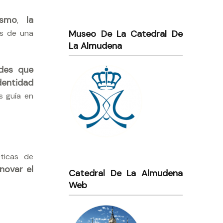
lismo
la
,
és de una
Museo De La Catedral De
La Almudena
ades que
dentidad
s guía en
cticas de
novar el
Catedral De La Almudena
Web