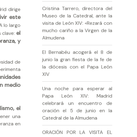
Cristina Tarrero, directora del
id dirige
Museo de la Catedral, ante la
vir este
visita de León XIV: «Rezará con
 A lo largo
mucho cariño a la Virgen de la
el
s clave:
Almudena
ranza, y
El Bernabéu acogerá el 8 de
junio la gran fiesta de la fe de
esidad de
la diócesis con el Papa León
perimenta
XIV
nidades
en medio
Una noche para esperar al
Papa León XIV: Madrid
celebrará un encuentro de
lismo, el
oración el 5 de junio en la
tener una
Catedral de la Almudena
peranza en
ORACIÓN POR LA VISITA EL