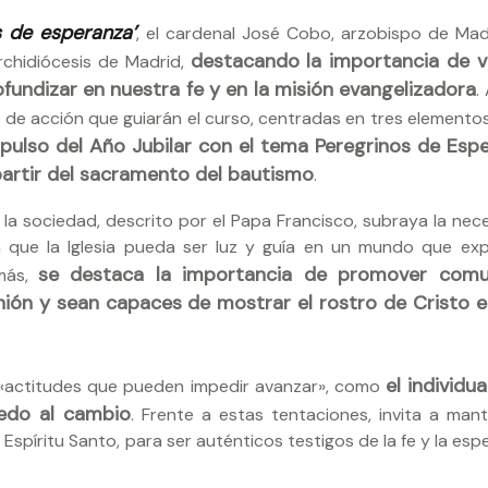
s de esperanza’
, el cardenal José Cobo, arzobispo de Madr
destacando la importancia de vi
archidiócesis de Madrid,
undizar en nuestra fe y en la misión evangelizadora
.
as de acción que guiarán el curso, centradas en tres elemento
ulso del Año Jubilar con el tema Peregrinos de Espe
 partir del sacramento del bautismo
.
la sociedad, descrito por el Papa Francisco, subraya la nec
a que la Iglesia pueda ser luz y guía en un mundo que ex
se destaca la importancia de promover comu
emás,
munión y sean capaces de mostrar el rostro de Cristo 
el individua
s «actitudes que pueden impedir avanzar», como
iedo al cambio
. Frente a estas tentaciones, invita a man
 Espíritu Santo, para ser auténticos testigos de la fe y la es