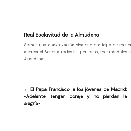
Real Esclavitud de la Almudena
Somos una congregación viva que participa de manera 
acercar al Señor a todas las personas, mostrándoles c
Almudena.
←
El Papa Francisco, a los jóvenes de Madrid:
Navegación
«Adelante, tengan coraje y no pierdan la
de
alegría»
entradas