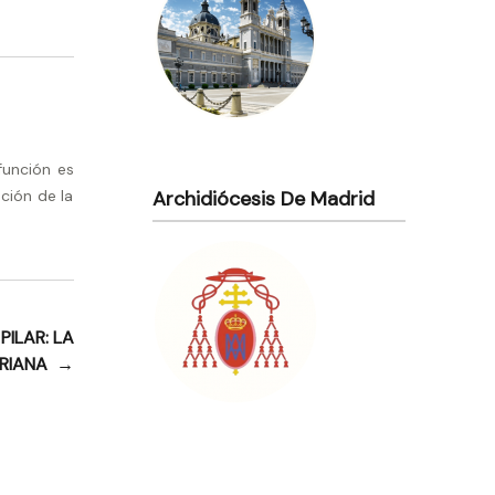
función es
ción de la
Archidiócesis De Madrid
PILAR: LA
ARIANA
→