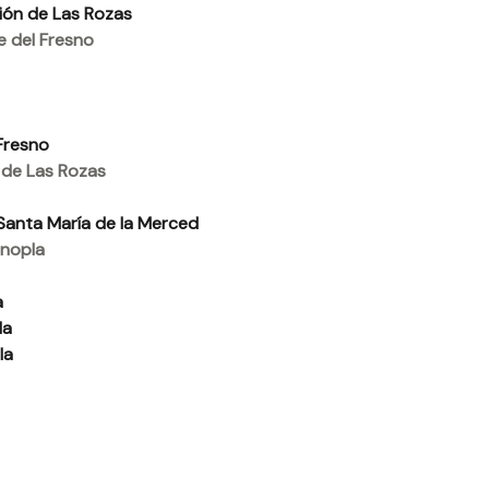
ión de Las Rozas
 del Fresno
Fresno
 de Las Rozas
Santa María de la Merced
nopla
a
la
la