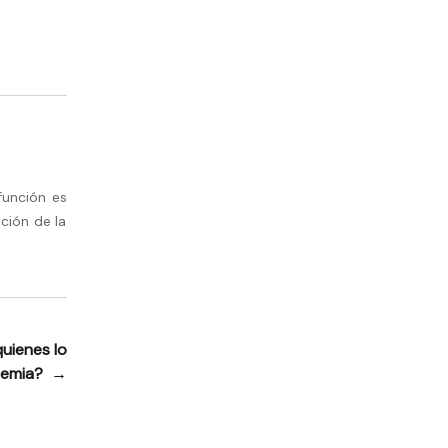
función es
ción de la
uienes lo
ndemia?
→