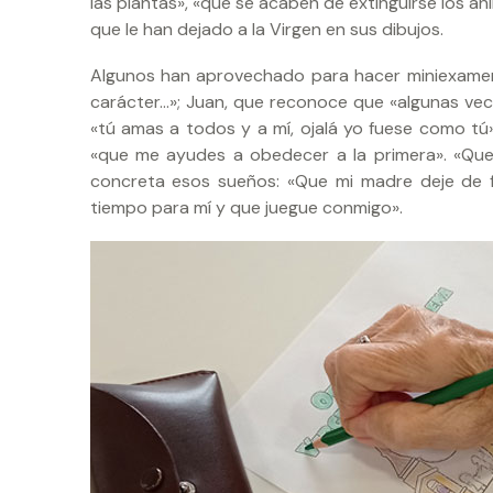
las plantas», «que se acaben de extinguirse los a
que le han dejado a la Virgen en sus dibujos.
Algunos han aprovechado para hacer miniexamen d
carácter…»; Juan, que reconoce que «algunas ve
«tú amas a todos y a mí, ojalá yo fuese como tú»
«que me ayudes a obedecer a la primera». «Que 
concreta esos sueños: «Que mi madre deje de 
tiempo para mí y que juegue conmigo».