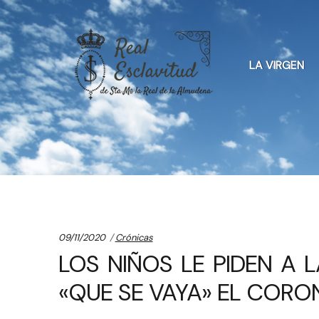
Skip
Skip
to
to
LA VIRGEN
navigation
content
Categories:
09/11/2020
Crónicas
LOS NIÑOS LE PIDEN A 
«QUE SE VAYA» EL CORO