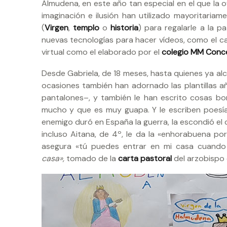
Almudena, en este año tan especial en el que la o
imaginación e ilusión han utilizado mayoritaria
(
Virgen
,
templo
o
historia
) para regalarle a la 
nuevas tecnologías para hacer vídeos, como el c
virtual como el elaborado por el
colegio MM Conc
Desde Gabriela, de 18 meses, hasta quienes ya al
ocasiones también han adornado las plantillas a
pantalones–, y también le han escrito cosas bon
mucho y que es muy guapa. Y le escriben poesías
enemigo duró en España la guerra, la escondió el ci
incluso Aitana, de 4º, le da la «enhorabuena po
asegura «tú puedes entrar en mi casa cuando
casa»,
tomado de la
carta pastoral
del arzobispo 