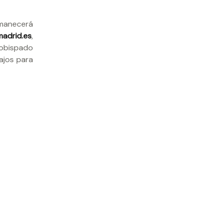
rmanecerá
adrid.es
,
obispado
ajos para