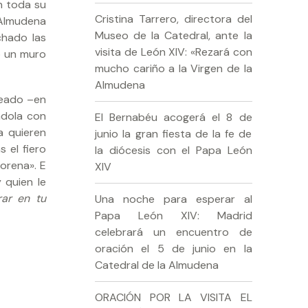
n toda su
Cristina Tarrero, directora del
 Almudena
Museo de la Catedral, ante la
chado las
visita de León XIV: «Rezará con
so un muro
mucho cariño a la Virgen de la
Almudena
reado –en
ndola con
El Bernabéu acogerá el 8 de
a quieren
junio la gran fiesta de la fe de
 el fiero
la diócesis con el Papa León
morena». E
XIV
 quien le
rar en tu
Una noche para esperar al
Papa León XIV: Madrid
celebrará un encuentro de
oración el 5 de junio en la
Catedral de la Almudena
ORACIÓN POR LA VISITA EL