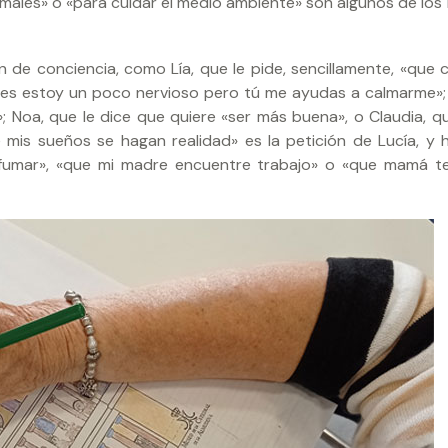
nimales» o «para cuidar el medio ambiente» son algunos de los
e conciencia, como Lía, que le pide, sencillamente, «que 
ces estoy un poco nervioso pero tú me ayudas a calmarme»;
; Noa, que le dice que quiere «ser más buena», o Claudia, qu
mis sueños se hagan realidad» es la petición de Lucía, y 
fumar», «que mi madre encuentre trabajo» o «que mamá 