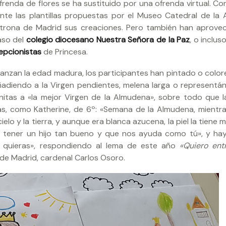
frenda de flores se ha sustituido por una ofrenda virtual. Co
mente las plantillas propuestas por el Museo Catedral de la
patrona de Madrid sus creaciones. Pero también han aprove
aso del
colegio diocesano Nuestra Señora de la Paz
, o inclu
epcionistas
de Princesa.
canzan la edad madura, los participantes han pintado o colo
ñadiendo a la Virgen pendientes, melena larga o representá
itas a «la mejor Virgen de la Almudena», sobre todo que l
, como Katherine, de 6º: «Semana de la Almudena, mientras
elo y la tierra, y aunque era blanca azucena, la piel la tiene 
r tener un hijo tan bueno y que nos ayuda como tú», y hay
 quieras», respondiendo al lema de este año
«Quiero ent
de Madrid, cardenal Carlos Osoro.