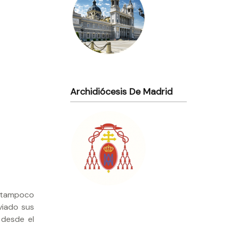
Archidiócesis De Madrid
o tampoco
viado sus
 desde el